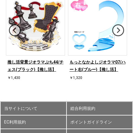
桜
推し活背景ジオラマぷち44/チ
もっとなかよしジオラマ07/ハ
ェス(ブラック)【推し活】
ート右(ブルー)【推し活】
￥1,430
￥1,320
当サイトについて
総合利用規約
EC利用規約
ポイントガイドライン