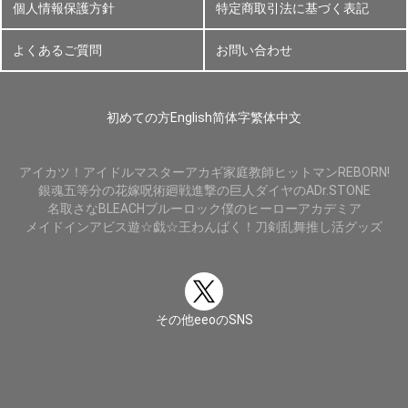
個人情報保護方針
特定商取引法に基づく表記
よくあるご質問
お問い合わせ
初めての方
English
简体字
繁体中文
アイカツ！
アイドルマスター
アカギ
家庭教師ヒットマンREBORN!
銀魂
五等分の花嫁
呪術廻戦
進撃の巨人
ダイヤのA
Dr.STONE
名取さな
BLEACH
ブルーロック
僕のヒーローアカデミア
メイドインアビス
遊☆戯☆王
わんぱく！刀剣乱舞
推し活グッズ
その他eeoのSNS