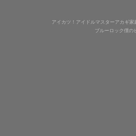
アイカツ！
アイドルマスター
アカギ
家
ブルーロック
僕の