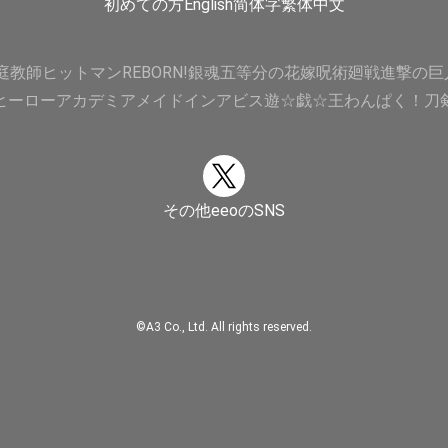
初めての方
English
简体字
繁体中文
庭教師ヒットマンREBORN!
銀魂
五等分の花嫁
呪術廻戦
進撃の巨
ヒーローアカデミア
メイドインアビス
遊☆戯☆王
わんぱく！刀
その他eeoのSNS
©A3 Co., Ltd. All rights reserved.