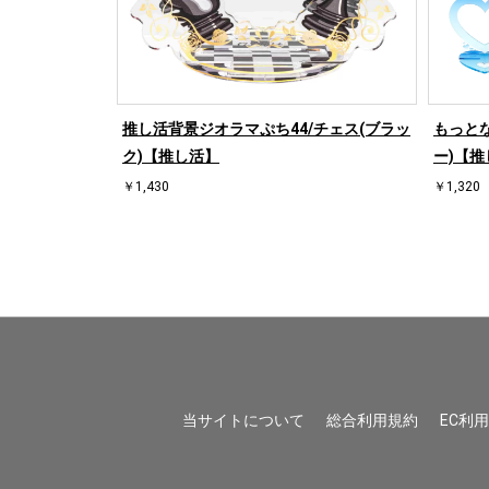
/ハート右(ホワ
推し活背景ジオラマぷち44/チェス(ブラッ
もっとな
ク)【推し活】
ー)【推
￥1,430
￥1,320
当サイトについて
総合利用規約
EC利