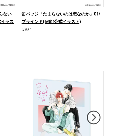
らない
缶バッジ「たまらないのは恋なのか」01/
キャンバスボ
式イラス
ブラインド(6種)(公式イラスト)
恋なのか」01
スト)
￥550
￥900