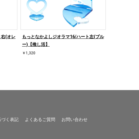
右(オレ
もっとなかよしジオラマ16/ハート左(ブル
もっとなかよし
ー)【推し活】
ンジ)【推し活
￥1,320
￥1,320
基づく表記
よくあるご質問
お問い合わせ