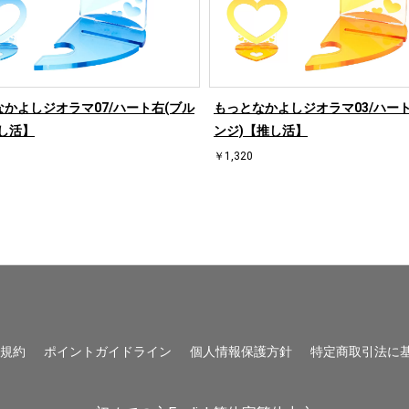
かよしジオラマ07/ハート右(ブル
もっとなかよしジオラマ03/ハート
し活】
ンジ)【推し活】
￥1,320
用規約
ポイントガイドライン
個人情報保護方針
特定商取引法に