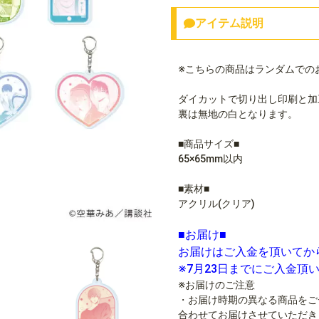
アイテム説明
※こちらの商品はランダムでの
ダイカットで切り出し印刷と加
裏は無地の白となります。
■商品サイズ■
65×65mm以内
■素材■
アクリル(クリア)
■お届け■
お届けはご入金を頂いてか
※7月23日までにご入金頂
※お届けのご注意
・お届け時期の異なる商品をご
合わせてお届けさせていただき