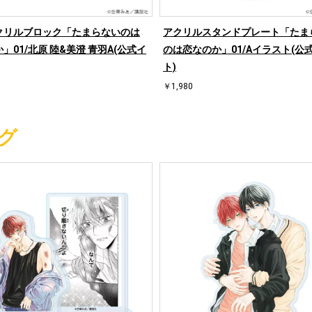
クリルブロック「たまらないのは
アクリルスタンドプレート「たま
」01/北原 陸&美澄 青羽A(公式イ
のは恋なのか」01/Aイラスト(公
ト)
￥1,980
グ