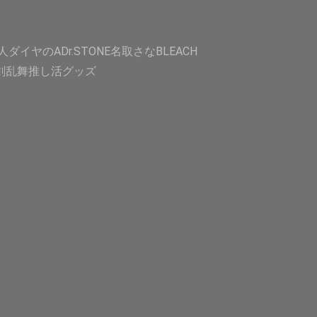
人
ダイヤのA
Dr.STONE
名取さな
BLEACH
剣乱舞
推し活グッズ