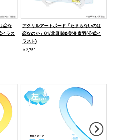
は恋な
アクリルアートボード「たまらないのは
キャンバスボ
公式イラス
恋なのか」01/北原 陸&美澄 青羽(公式イ
恋なのか」01
ラスト)
スト)
￥2,750
￥900