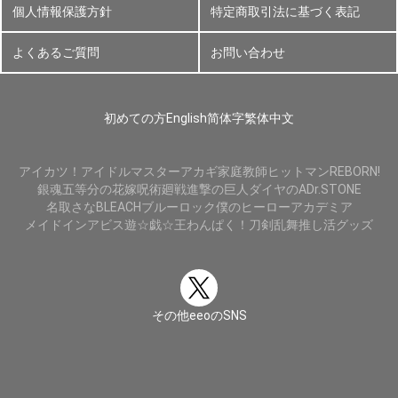
個人情報保護方針
特定商取引法に基づく表記
よくあるご質問
お問い合わせ
初めての方
English
简体字
繁体中文
アイカツ！
アイドルマスター
アカギ
家庭教師ヒットマンREBORN!
銀魂
五等分の花嫁
呪術廻戦
進撃の巨人
ダイヤのA
Dr.STONE
名取さな
BLEACH
ブルーロック
僕のヒーローアカデミア
メイドインアビス
遊☆戯☆王
わんぱく！刀剣乱舞
推し活グッズ
その他eeoのSNS