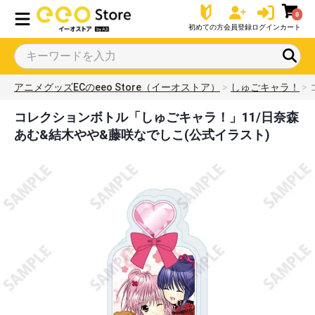
0
初めての方
会員登録
ログイン
カート
アニメグッズECのeeo Store（イーオストア）
しゅごキャラ！
コレクションボトル「しゅごキャラ！」11/日奈森
あむ&結木やや&藤咲なでしこ(公式イラスト)