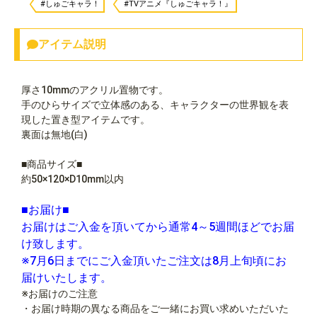
#しゅごキャラ！
#TVアニメ『しゅごキャラ！』
アイテム説明
厚さ10mmのアクリル置物です。
手のひらサイズで立体感のある、キャラクターの世界観を表
現した置き型アイテムです。
裏面は無地(白)
■商品サイズ■
約50×120×D10mm以内
■お届け■
お届けはご入金を頂いてから通常4～5週間ほどでお届
け致します。
※7月6日までにご入金頂いたご注文は8月上旬頃にお
届けいたします。
※お届けのご注意
・お届け時期の異なる商品をご一緒にお買い求めいただいた