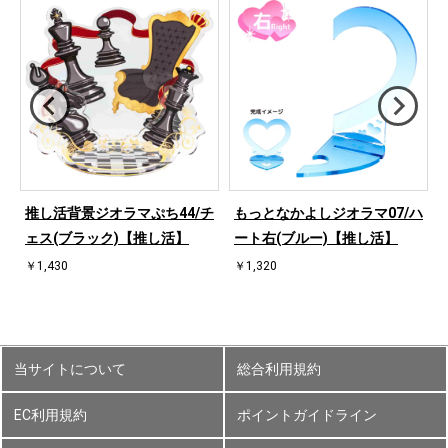
ハ
推し活背景ジオラマぷち44/チ
もっとなかよしジオラマ07/ハ
ェス(ブラック)【推し活】
ート右(ブルー)【推し活】
￥1,430
￥1,320
当サイトについて
総合利用規約
EC利用規約
ポイントガイドライン