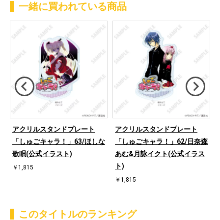
一緒に買われている商品
メ
アクリルスタンドプレート
アクリルスタンドプレート
咲
「しゅごキャラ！」63/ほしな
「しゅごキャラ！」62/日奈森
ろ
歌唄(公式イラスト)
あむ&月詠イクト(公式イラス
ト)
￥1,815
￥1,815
このタイトルのランキング