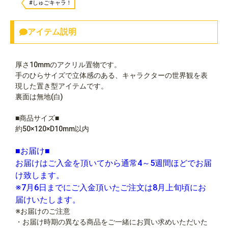
#しゅごキャラ！
アイテム説明
厚さ10mmのアクリル置物です。
手のひらサイズで立体感のある、キャラクターの世界観を表
現した置き型アイテムです。
裏面は無地(白)
■商品サイズ■
約50×120×D10mm以内
■お届け■
お届けはご入金を頂いてから通常4～5週間ほどでお届
け致します。
※7月6日までにご入金頂いたご注文は8月上旬頃にお
届けいたします。
※お届けのご注意
・お届け時期の異なる商品をご一緒にお買い求めいただいた