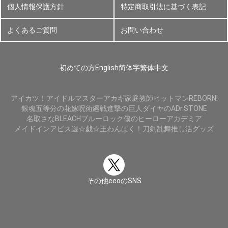
個人情報保護方針
特定商取引法に基づく表記
よくあるご質問
お問い合わせ
初めての方
English
简体字
繁体中文
アイカツ！
アイドルマスター
アカギ
家庭教師ヒットマンREBORN!
銀魂
五等分の花嫁
呪術廻戦
進撃の巨人
ダイヤのA
Dr.STONE
名取さな
BLEACH
ブルーロック
僕のヒーローアカデミア
メイドインアビス
遊☆戯☆王
わんぱく！刀剣乱舞
推し活グッズ
その他eeoのSNS