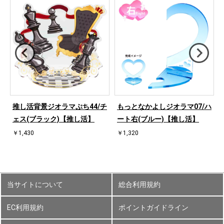
ハ
推し活背景ジオラマぷち44/チ
もっとなかよしジオラマ07/ハ
ェス(ブラック)【推し活】
ート右(ブルー)【推し活】
￥1,430
￥1,320
当サイトについて
総合利用規約
EC利用規約
ポイントガイドライン