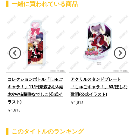
一緒に買われている商品
コレクションボトル「しゅご
アクリルスタンドプレート
キャラ！」11/日奈森あむ&結
「しゅごキャラ！」63/ほしな
木やや&藤咲なでしこ(公式イ
歌唄(公式イラスト)
ラスト)
￥1,815
￥1,815
このタイトルのランキング