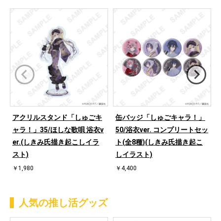
アクリルスタンド「しゅごキ
缶バッジ「しゅごキャラ！」
ャラ！」35/ほしな歌唄 浴衣v
50/浴衣ver. コンプリートセッ
er.(しきみ氏描き起こしイラ
ト(全8種)(しきみ氏描き起こ
スト)
しイラスト)
￥1,980
￥4,400
人気の推し活グッズ