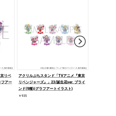
東京リベ
アクリルぷちスタンド「TVアニメ『東京
レザーフセン
グラフアー
リベンジャーズ』」23/誕生花ver. ブライ
ベンジャーズ』
ンド(9種)(グラフアートイラスト)
佐野万次郎&
ト)
￥935
￥605