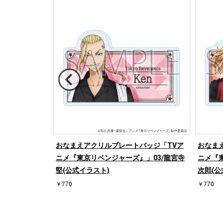
ニメ『東京リベ
おなまえアクリルプレートバッジ「TVア
おなま
冬(公式イラス
ニメ『東京リベンジャーズ』」03/龍宮寺
ニメ『
堅(公式イラスト)
次郎(公
￥770
￥770