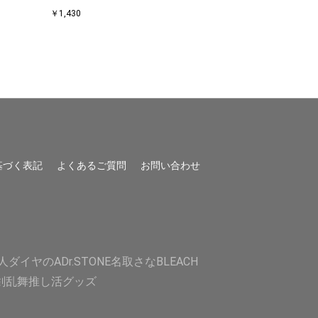
￥1,430
￥1,430
基づく表記
よくあるご質問
お問い合わせ
人
ダイヤのA
Dr.STONE
名取さな
BLEACH
剣乱舞
推し活グッズ