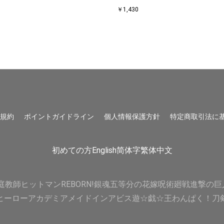
￥1,430
用規約
ポイントガイドライン
個人情報保護方針
特定商取引法に
初めての方
English
简体字
繁体中文
庭教師ヒットマンREBORN!
銀魂
五等分の花嫁
呪術廻戦
進撃の巨
ヒーローアカデミア
メイドインアビス
遊☆戯☆王
わんぱく！刀