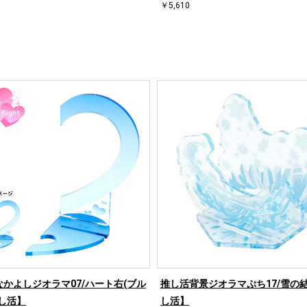
￥5,610
かよしジオラマ07/ハート右(ブル
推し活背景ジオラマぷち17/雪の
し活】
し活】