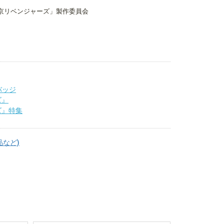
京リベンジャーズ」製作委員会
バッジ
ズ』
ズ』特集
品など)