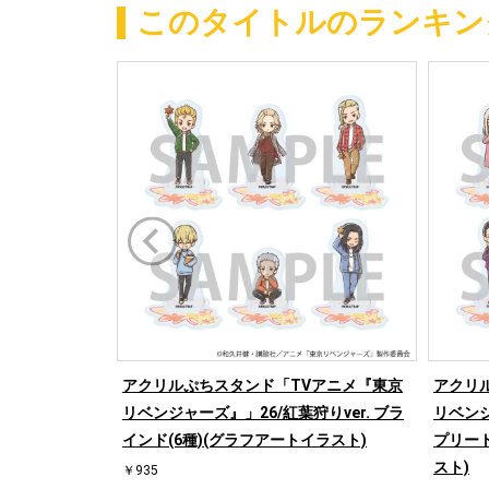
このタイトルのランキン
アクリルぷちスタンド「TVアニメ『東京
アクリ
リベンジャーズ』」26/紅葉狩りver. ブラ
リベンジ
インド(6種)(グラフアートイラスト)
プリート
スト)
￥935