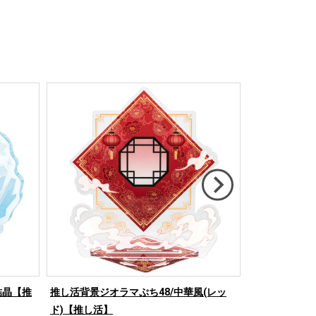
結晶【推
推し活背景ジオラマぷち48/中華風(レッ
推し活背景ジオ
ド)【推し活】
【推し活】