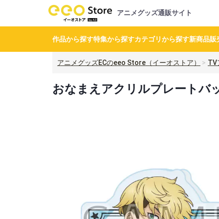
アニメグッズ通販サイト
作品から探す
特集から探す
カテゴリから探す
新商品
販
アニメグッズECのeeo Store（イーオストア）
T
おなまえアクリルプレートバッ