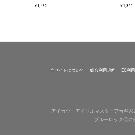
￥1,430
￥1,320
当サイトについて
総合利用規約
EC利
アイカツ！
アイドルマスター
アカギ
家
ブルーロック
僕の