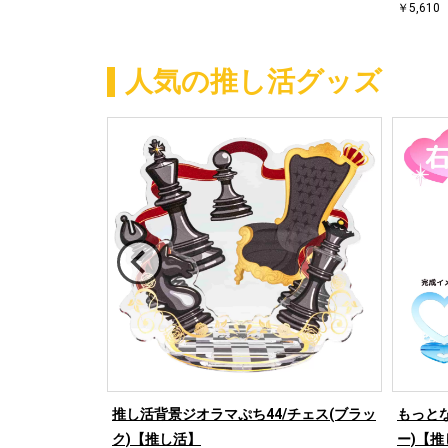
￥5,610
人気の推し活グッズ
/ハート左(ブラ
推し活背景ジオラマぷち44/チェス(ブラッ
もっとな
ク)【推し活】
ー)【推