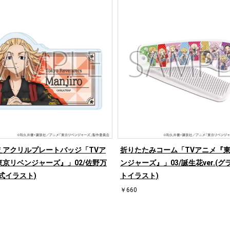
えアクリルプレートバッジ「TVア
折りたたみコーム「TVアニメ『
東京リベンジャーズ』」02/佐野万
ンジャーズ』」03/誕生花ver.(
式イラスト)
トイラスト)
￥660