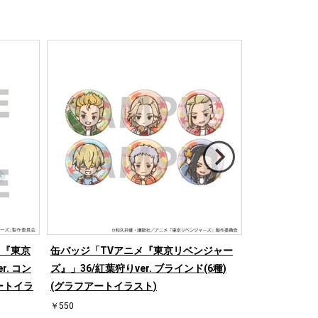
メ『東京
缶バッジ「TVアニメ『東京リベンジャー
アクリルスタ
. コン
ズ』」36/紅葉狩りver. ブラインド(6種)
ンジャーズ』」
ートイラ
(グラフアートイラスト)
トスケッチイラ
￥550
￥1,870