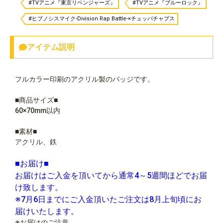
#TVアニメ『東京リベンジャーズ』
#TVアニメ『ブルーロック』
#ヒプノシスマイク-Division Rap Battle-×チュッパチャプス
アイテム説明
フルカラー印刷のアクリル製のバッジです。
■商品サイズ■
60×70mm以内
■素材■
アクリル、鉄
■お届け■
お届けはご入金を頂いてから通常4～5週間ほどでお届
け致します。
※7月6日までにご入金頂いたご注文は8月上旬頃にお
届けいたします。
※お届けのご注意