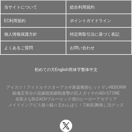
当サイトについて
総合利用規約
EC利用規約
ポイントガイドライン
個人情報保護方針
特定商取引法に基づく表記
よくあるご質問
お問い合わせ
初めての方
English
简体字
繁体中文
アイカツ！
アイドルマスター
アカギ
家庭教師ヒットマンREBORN!
銀魂
五等分の花嫁
呪術廻戦
進撃の巨人
ダイヤのA
Dr.STONE
名取さな
BLEACH
ブルーロック
僕のヒーローアカデミア
メイドインアビス
遊☆戯☆王
わんぱく！刀剣乱舞
推し活グッズ