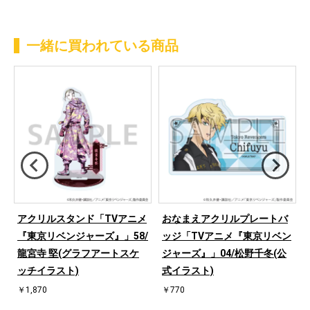
一緒に買われている商品
アクリルスタンド「TVアニメ
おなまえアクリルプレートバ
n
『東京リベンジャーズ』」58/
ッジ「TVアニメ『東京リベン
龍宮寺 堅(グラフアートスケ
ジャーズ』」04/松野千冬(公
ミ
ッチイラスト)
式イラスト)
￥1,870
￥770