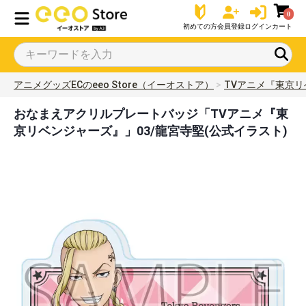
0
初めての方
会員登録
ログイン
カート
アニメグッズECのeeo Store（イーオストア）
TVアニメ『東京
おなまえアクリルプレートバッジ「TVアニメ『東
京リベンジャーズ』」03/龍宮寺堅(公式イラスト)