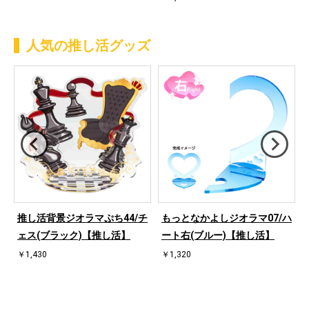
人気の推し活グッズ
ハ
推し活背景ジオラマぷち44/チ
もっとなかよしジオラマ07/ハ
ェス(ブラック)【推し活】
ート右(ブルー)【推し活】
￥1,430
￥1,320