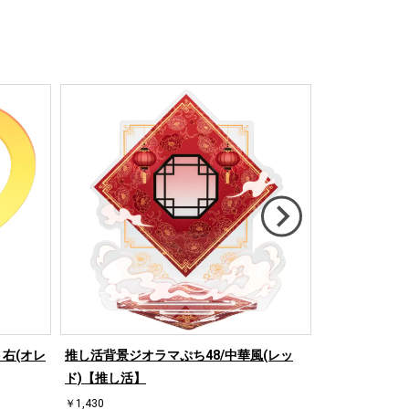
右(オレ
推し活背景ジオラマぷち48/中華風(レッ
推し活背景ジオ
ド)【推し活】
【推し活】
￥1,430
￥1,430