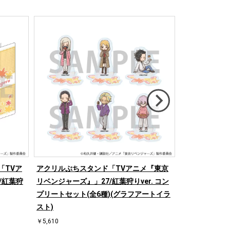
「TVア
アクリルぷちスタンド「TVアニメ『東京
ミニアクリル
/紅葉狩
リベンジャーズ』」27/紅葉狩りver. コン
メ『東京リベン
プリートセット(全6種)(グラフアートイラ
ver.(グラフ
スト)
￥1,320
￥5,610