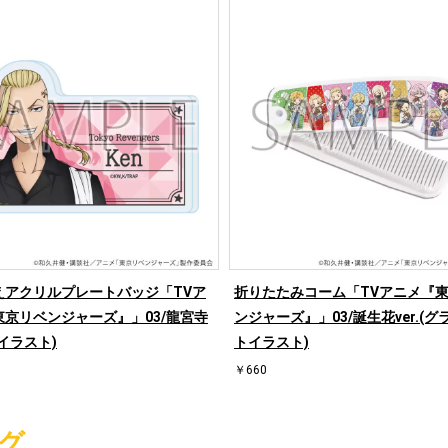
えアクリルプレートバッジ「TVア
折りたたみコーム「TVアニメ『
東京リベンジャーズ』」03/龍宮寺
ンジャーズ』」03/誕生花ver.(
イラスト)
トイラスト)
￥660
グ