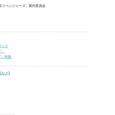
京リベンジャーズ」製作委員会
バッジ
ズ』
ズ』特集
品など)