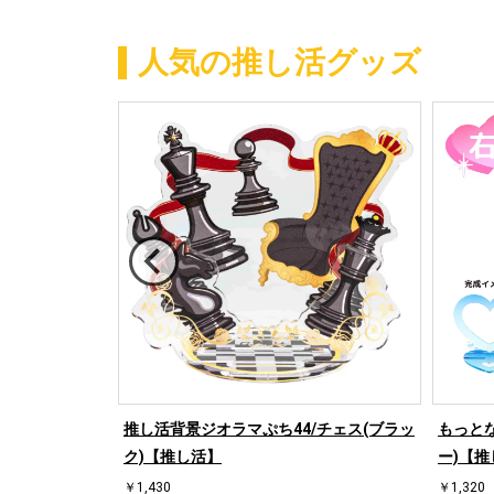
人気の推し活グッズ
/ハート左(ブラ
推し活背景ジオラマぷち44/チェス(ブラッ
もっとな
ク)【推し活】
ー)【推
￥1,430
￥1,320