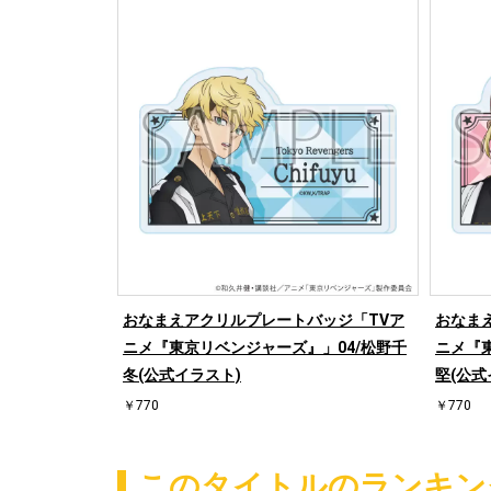
おなまえアクリルプレートバッジ「TVア
おなま
ニメ『東京リベンジャーズ』」04/松野千
ニメ『
冬(公式イラスト)
堅(公式
￥770
￥770
このタイトルのランキン