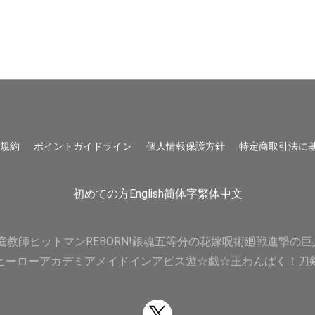
用規約
ポイントガイドライン
個人情報保護方針
特定商取引法に
初めての方
English
简体字
繁体中文
庭教師ヒットマンREBORN!
銀魂
五等分の花嫁
呪術廻戦
進撃の巨
ヒーローアカデミア
メイドインアビス
遊☆戯☆王
わんぱく！刀