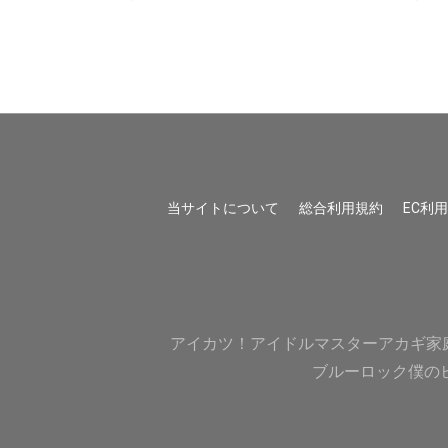
当サイトについて
総合利用規約
EC利
アイカツ！
アイドルマスター
アカギ
家
ブルーロック
僕の