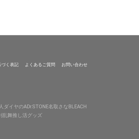
基づく表記
よくあるご質問
お問い合わせ
人
ダイヤのA
Dr.STONE
名取さな
BLEACH
剣乱舞
推し活グッズ