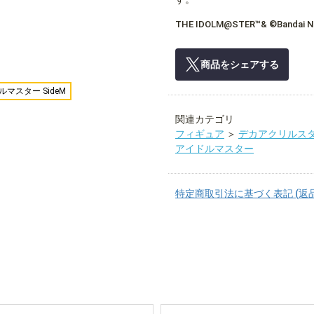
THE IDOLM@STER™& ©Bandai Nam
商品をシェアする
ルマスター SideM
関連カテゴリ
フィギュア
＞
デカアクリルス
アイドルマスター
特定商取引法に基づく表記 (返