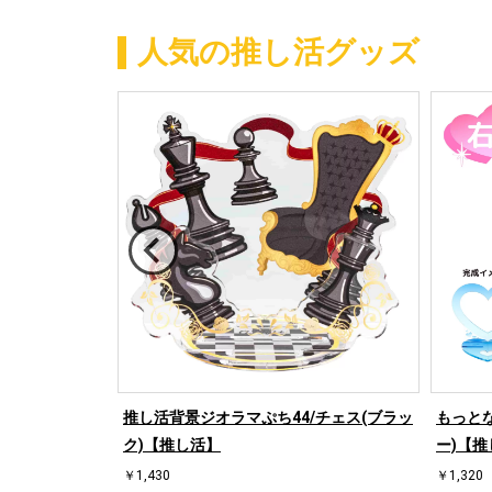
人気の推し活グッズ
/ハート左(ブル
推し活背景ジオラマぷち44/チェス(ブラッ
もっとな
ク)【推し活】
ー)【推
￥1,430
￥1,320