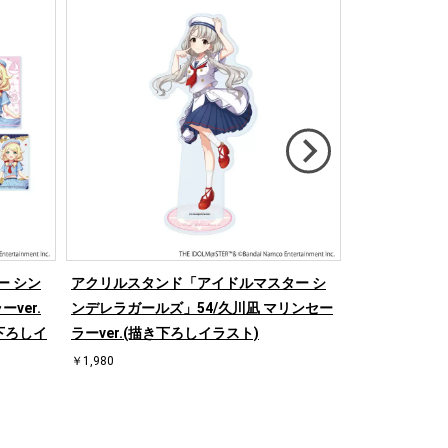
ー シン
アクリルスタンド「アイドルマスター シ
アクリルスタ
ver.
ンデレラガールズ」54/久川凪 マリンセー
ンデレラガール
下ろしイ
ラーver.(描き下ろしイラスト)
ラーver.(描
￥1,980
￥1,980