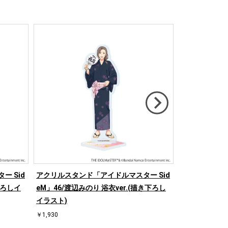
 Sid
アクリルスタンド「アイドルマスター Sid
アクリルスタン
下ろしイ
eM」46/渡辺みのり 浴衣ver.(描き下ろし
eM」48/硲道
イラスト)
スト)
￥1,930
￥1,930