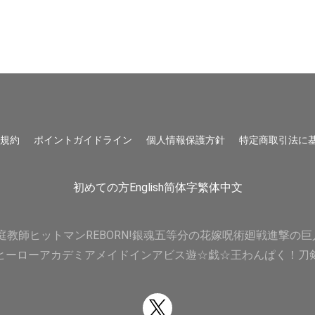
用規約
ポイントガイドライン
個人情報保護方針
特定商取引法に
初めての方
English
简体字
繁体中文
庭教師ヒットマンREBORN!
銀魂
五等分の花嫁
呪術廻戦
進撃の巨
ヒーローアカデミア
メイドインアビス
遊☆戯☆王
わんぱく！刀