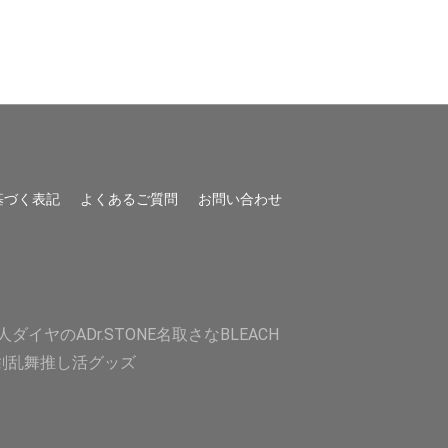
基づく表記
よくあるご質問
お問い合わせ
人
ダイヤのA
Dr.STONE
名取さな
BLEACH
剣乱舞
推し活グッズ