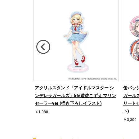
ルマスター シ
アクリルスタンド「アイドルマスター シ
缶バッ
部菜々 制服アイ
ンデレラガールズ」56/遊佐こずえ マリン
ガールズ
スト)
セーラーver.(描き下ろしイラスト)
リートセ
ト)
￥1,980
￥3,300