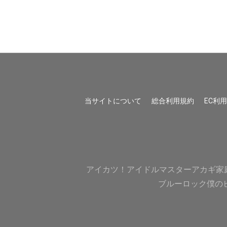
当サイトについて
総合利用規約
EC利
アイカツ！
アイドルマスター
アカギ
家
ブルーロック
僕の