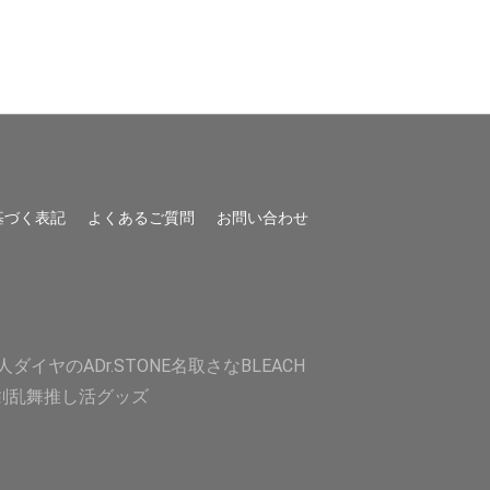
基づく表記
よくあるご質問
お問い合わせ
人
ダイヤのA
Dr.STONE
名取さな
BLEACH
剣乱舞
推し活グッズ