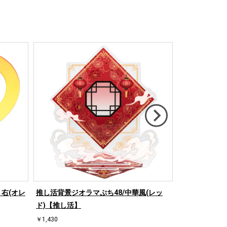
右(オレ
推し活背景ジオラマぷち48/中華風(レッ
推し活背景ジオ
ド)【推し活】
ド)【推し活】
￥1,430
￥1,430