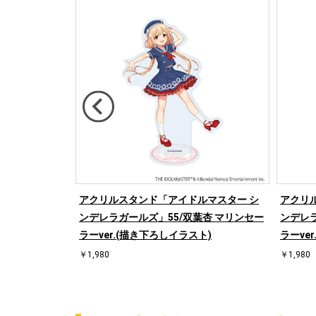
ルマスター シ
アクリルスタンド「アイドルマスター シ
アクリ
木羽那 黒色天使
ンデレラガールズ」55/双葉杏 マリンセー
ンデレラ
ラーver.(描き下ろしイラスト)
ラーve
￥1,980
￥1,980