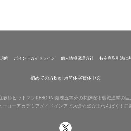
用規約
ポイントガイドライン
個人情報保護方針
特定商取引法に
初めての方
English
简体字
繁体中文
庭教師ヒットマンREBORN!
銀魂
五等分の花嫁
呪術廻戦
進撃の巨
ヒーローアカデミア
メイドインアビス
遊☆戯☆王
わんぱく！刀