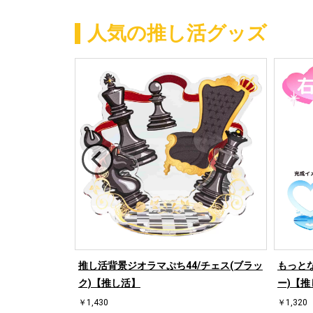
人気の推し活グッズ
/ハート左(ブル
推し活背景ジオラマぷち44/チェス(ブラッ
もっとな
ク)【推し活】
ー)【推
￥1,430
￥1,320