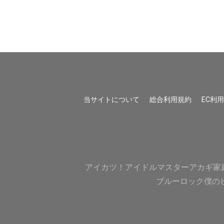
当サイトについて
総合利用規約
EC利
アイカツ！
アイドルマスター
アカギ
家
ブルーロック
僕の