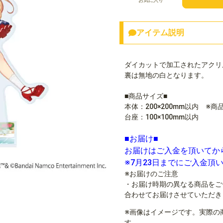
お気に入り
アイテム説明
ダイカットで加工されたアクリ
裏は無地の白となります。
■商品サイズ■
本体：200×200mm以内 ※
台座：100×100mm以内
■お届け■
お届けはご入金を頂いてか
※7月23日までにご入金頂
※お届けのご注意
・お届け時期の異なる商品をご
合わせてお届けさせていただき
※画像はイメージです。実際の
す。