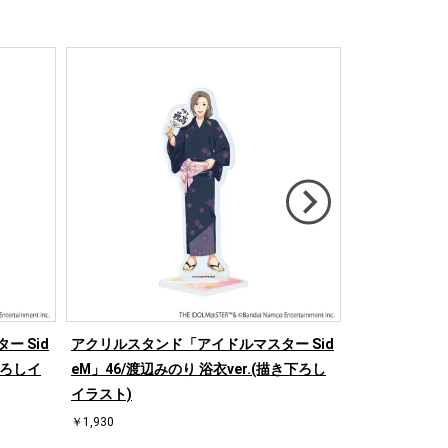
 Sid
アクリルスタンド「アイドルマスター Sid
アクリルスタン
下ろしイ
eM」46/渡辺みのり 浴衣ver.(描き下ろし
eM」48/硲道
イラスト)
スト)
￥1,930
￥1,930