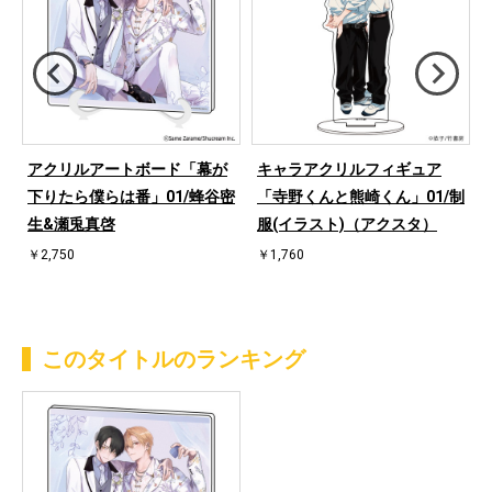
アクリルアートボード「幕が
キャラアクリルフィギュア
/
下りたら僕らは番」01/蜂谷密
「寺野くんと熊崎くん」01/制
生&瀬兎真啓
服(イラスト)（アクスタ）
￥2,750
￥1,760
このタイトルのランキング