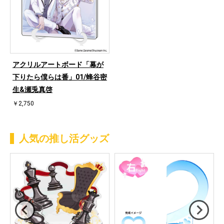
アクリルアートボード「幕が
下りたら僕らは番」01/蜂谷密
生&瀬兎真啓
￥2,750
人気の推し活グッズ