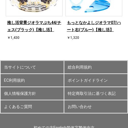
ハ
推し活背景ジオラマぷち44/チ
もっとなかよしジオラマ07/ハ
ェス(ブラック)【推し活】
ート右(ブルー)【推し活】
￥1,430
￥1,320
当サイトについて
総合利用規約
EC利用規約
ポイントガイドライン
個人情報保護方針
特定商取引法に基づく表記
よくあるご質問
お問い合わせ
初めての方
English
简体字
繁体中文