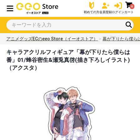
0
初めての方
会員登録
ログイン
カート
アニメグッズECのeeo Store（イーオストア）
幕が下りたら僕ら
キャラアクリルフィギュア「幕が下りたら僕らは
番」01/蜂谷密生&瀬兎真啓(描き下ろしイラスト)
（アクスタ）