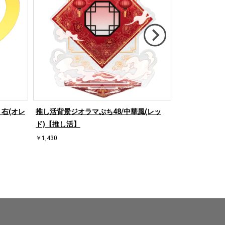
右(オレ
推し活背景ジオラマぷち48/中華風(レッ
推し活背景ジオ
ド)【推し活】
ド)【推し活】
￥1,430
￥1,430