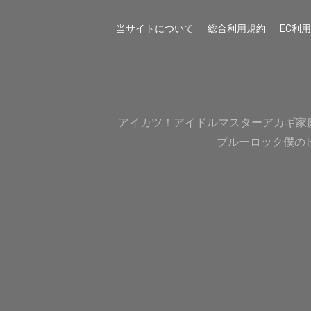
当サイトについて
総合利用規約
EC利
アイカツ！
アイドルマスター
アカギ
家
ブルーロック
僕の