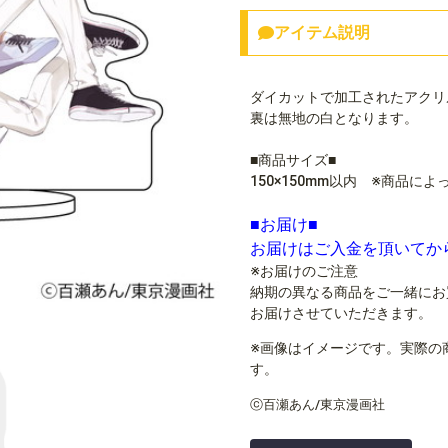
アイテム説明
ダイカットで加工されたアクリ
裏は無地の白となります。
■商品サイズ■
150×150mm以内 ※商品に
■お届け■
お届けはご入金を頂いてか
※お届けのご注意
納期の異なる商品をご一緒にお
お届けさせていただきます。
※画像はイメージです。実際の
す。
ⓒ百瀬あん/東京漫画社