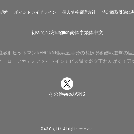
用規約
ポイントガイドライン
個人情報保護方針
特定商取引法に
初めての方
English
简体字
繁体中文
庭教師ヒットマンREBORN!
銀魂
五等分の花嫁
呪術廻戦
進撃の巨
ヒーローアカデミア
メイドインアビス
遊☆戯☆王
わんぱく！刀
その他eeoのSNS
©A3 Co., Ltd. All rights reserved.