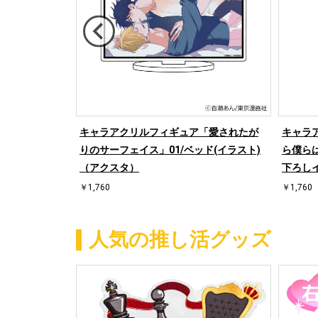
たがりのサー
キャラアクリルフィギュア「愛されたが
キャラ
スト)
りのサーフェイス」01/ベッド(イラスト)
ら僕らは
（アクスタ）
下ろし
￥1,760
￥1,760
人気の推し活グッズ