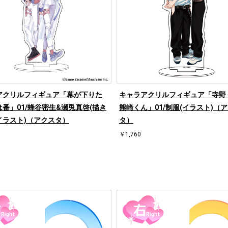
アクリルフィギュア「幕が下りた
キャラアクリルフィギュア「寺野
番」01/蜂谷密生&瀬兎真啓(描き
熊崎くん」01/制服(イラスト)（
イラスト)（アクスタ）
タ）
￥1,760