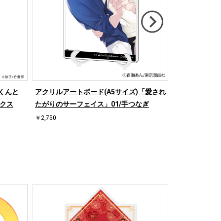
くんと
アクリルアートボード(A5サイズ)「愛され
キャラアクリ
アクス
たがりのサーフェイス」01/手つなぎ
生」02/先生
(イラスト)（
￥2,750
￥1,760