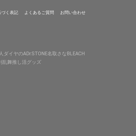
基づく表記
よくあるご質問
お問い合わせ
人
ダイヤのA
Dr.STONE
名取さな
BLEACH
剣乱舞
推し活グッズ