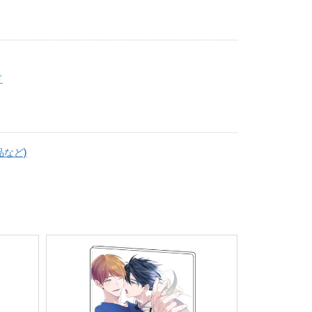
ド
品など)