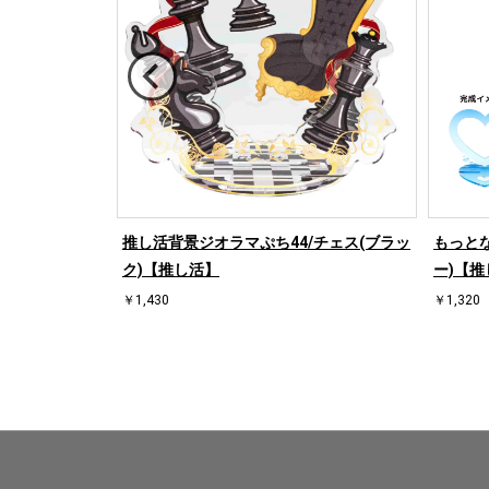
/ハート左(ブル
推し活背景ジオラマぷち44/チェス(ブラッ
もっとな
ク)【推し活】
ー)【推
￥1,430
￥1,320