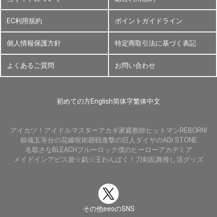
EC利用規約
ポイントガイドライン
個人情報保護方針
特定商取引法に基づく表記
よくあるご質問
お問い合わせ
初めての方
English
简体字
繁体中文
アイカツ！
アイドルマスター
アカギ
家庭教師ヒットマンREBORN!
銀魂
五等分の花嫁
呪術廻戦
進撃の巨人
ダイヤのA
Dr.STONE
名取さな
BLEACH
ブルーロック
僕のヒーローアカデミア
メイドインアビス
遊☆戯☆王
わんぱく！刀剣乱舞
推し活グッズ
その他eeoのSNS