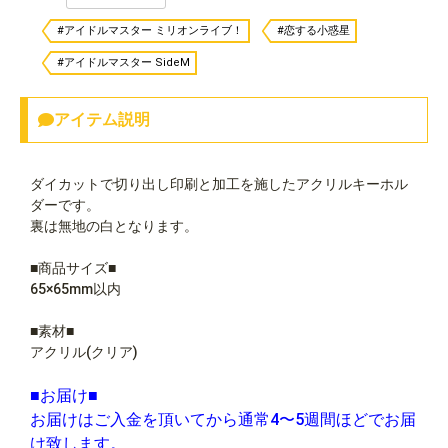
#アイドルマスター ミリオンライブ！
#恋する小惑星
#アイドルマスター SideM
アイテム説明
ダイカットで切り出し印刷と加工を施したアクリルキーホル
ダーです。
裏は無地の白となります。
■商品サイズ■
65×65mm以内
■素材■
アクリル(クリア)
■お届け■
お届けはご入金を頂いてから通常4〜5週間ほどでお届
け致します。