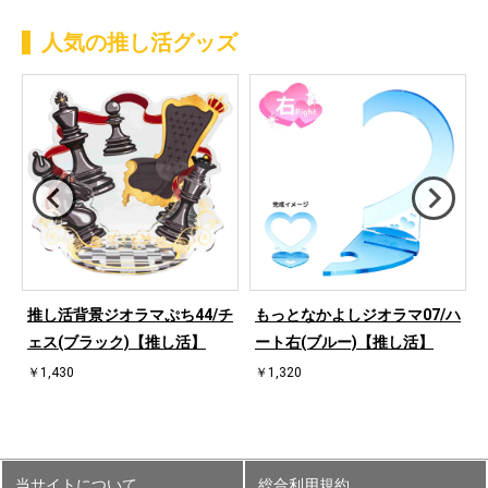
人気の推し活グッズ
ハ
推し活背景ジオラマぷち44/チ
もっとなかよしジオラマ07/ハ
ェス(ブラック)【推し活】
ート右(ブルー)【推し活】
￥1,430
￥1,320
当サイトについて
総合利用規約