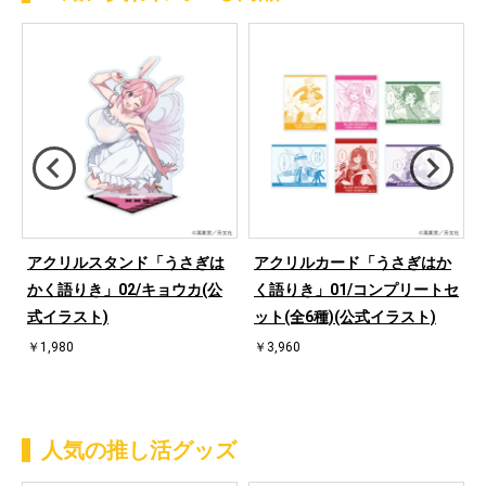
アクリルスタンド「うさぎは
アクリルカード「うさぎはか
ラ
かく語りき」02/キョウカ(公
く語りき」01/コンプリートセ
式イラスト)
ット(全6種)(公式イラスト)
￥1,980
￥3,960
人気の推し活グッズ