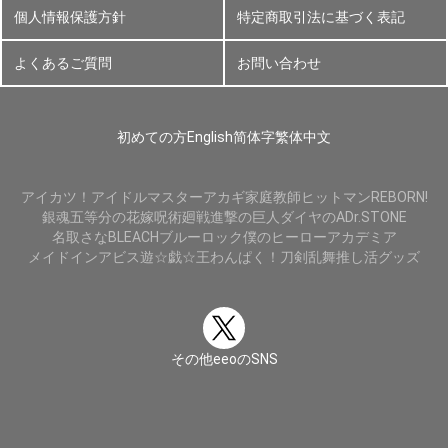
個人情報保護方針
特定商取引法に基づく表記
よくあるご質問
お問い合わせ
初めての方
English
简体字
繁体中文
アイカツ！
アイドルマスター
アカギ
家庭教師ヒットマンREBORN!
銀魂
五等分の花嫁
呪術廻戦
進撃の巨人
ダイヤのA
Dr.STONE
名取さな
BLEACH
ブルーロック
僕のヒーローアカデミア
メイドインアビス
遊☆戯☆王
わんぱく！刀剣乱舞
推し活グッズ
その他eeoのSNS