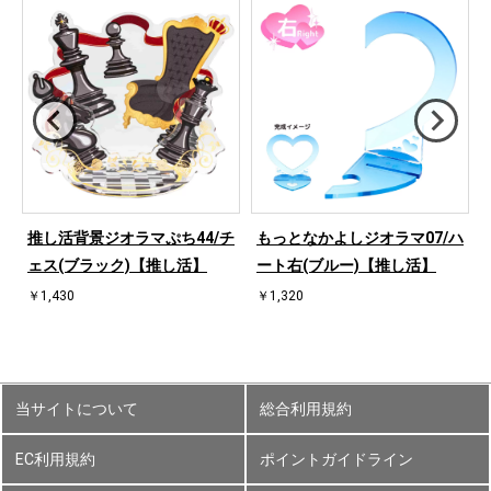
桜
推し活背景ジオラマぷち44/チ
もっとなかよしジオラマ07/ハ
ェス(ブラック)【推し活】
ート右(ブルー)【推し活】
￥1,430
￥1,320
当サイトについて
総合利用規約
EC利用規約
ポイントガイドライン