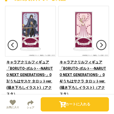
キャラアクリルフィギュア
キャラアクリルフィギュア
「BORUTO-ボルト- -NARUT
「BORUTO-ボルト- -NARUT
O NEXT GENERATIONS-」0
O NEXT GENERATIONS-」0
e
3/うちはサスケ タロットver.
4/うちはサクラ タロットver.
(描き下ろしイラスト)（アク
(描き下ろしイラスト)（アク
スタ）
スタ）
￥1,815
￥1,815
カートに入れる
お気に入り
シェア