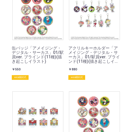
缶バッジ「アメイジング・
アクリルキーホルダー「ア
デジタル・サーカス」01/駅
メイジング・デジタル・サ
員ver. ブラインド(11種)(描
ーカス」01/駅員ver. ブライ
き起こしイラスト)
ンド(11種)(描き起こしイラ
スト)
￥550
￥880
WEB開封式
WEB開封式