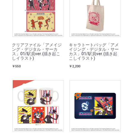
クリアファイル「アメイジ
キャラトートバッグ「アメ
ング・デジタル・サーカ
イジング・デジタル・サー
ス」01/駅員ver.(描き起こ
カス」01/駅員ver.(描き起
しイラスト)
こしイラスト)
￥550
￥2,200
SOLD