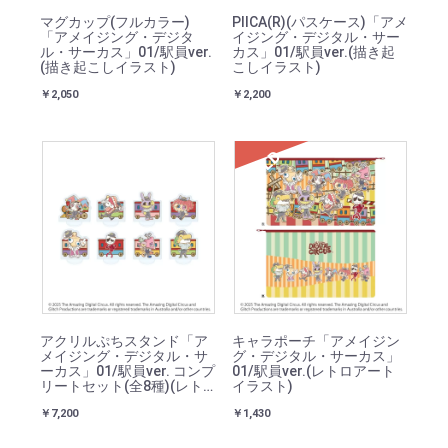
マグカップ(フルカラー)
PIICA(R)(パスケース)「アメ
「アメイジング・デジタ
イジング・デジタル・サー
ル・サーカス」01/駅員ver.
カス」01/駅員ver.(描き起
(描き起こしイラスト)
こしイラスト)
￥2,050
￥2,200
SOLD
アクリルぷちスタンド「ア
キャラポーチ「アメイジン
メイジング・デジタル・サ
グ・デジタル・サーカス」
ーカス」01/駅員ver. コンプ
01/駅員ver.(レトロアート
リートセット(全8種)(レト
イラスト)
ロアートイラスト)
￥7,200
￥1,430