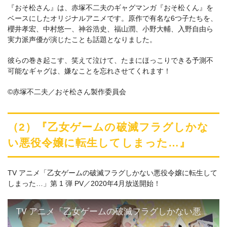
『おそ松さん』は、赤塚不二夫のギャグマンガ『おそ松くん』を
ベースにしたオリジナルアニメです。原作で有名な6つ子たちを、
櫻井孝宏、中村悠一、神谷浩史、福山潤、小野大輔、入野自由ら
実力派声優が演じたことも話題となりました。
彼らの巻き起こす、笑えて泣けて、たまにほっこりできる予測不
可能なギャグは、嫌なことを忘れさせてくれます！
©赤塚不二夫／おそ松さん製作委員会
（2）『乙女ゲームの破滅フラグしかな
い悪役令嬢に転生してしまった…』
TV アニメ「乙女ゲームの破滅フラグしかない悪役令嬢に転生して
しまった…」第 1 弾 PV／2020年4月放送開始！
TV アニメ「乙女ゲームの破滅フラグしかない悪役令嬢に転生してしまった…」第 1 弾 PV／2020年4月放送開始！