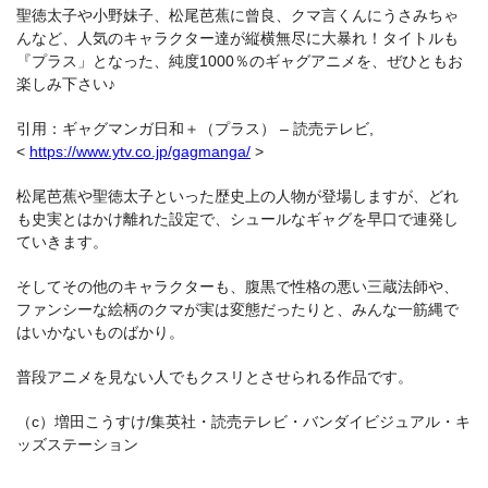
聖徳太子や小野妹子、松尾芭蕉に曾良、クマ言くんにうさみちゃ
んなど、人気のキャラクター達が縦横無尽に大暴れ！タイトルも
『プラス」となった、純度1000％のギャグアニメを、ぜひともお
楽しみ下さい♪
引用：ギャグマンガ日和＋（プラス） – 読売テレビ,
<
https://www.ytv.co.jp/gagmanga/
>
松尾芭蕉や聖徳太子といった歴史上の人物が登場しますが、どれ
も史実とはかけ離れた設定で、シュールなギャグを早口で連発し
ていきます。
そしてその他のキャラクターも、腹黒で性格の悪い三蔵法師や、
ファンシーな絵柄のクマが実は変態だったりと、みんな一筋縄で
はいかないものばかり。
普段アニメを見ない人でもクスリとさせられる作品です。
（c）増田こうすけ/集英社・読売テレビ・バンダイビジュアル・キ
ッズステーション