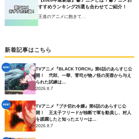
すすめランキング25選も合わせてご紹介！
王道のアニメに飽きて…
新着記事はこちら
TVアニメ『BLACK TORCH』第6話のあらすじ公
開！ 弐郎、一華、零司が物ノ怪の芙蓉から与え
られた試練は…
2026.8.7
TVアニメ『ブチ切れ令嬢』第6話のあらすじ公
開！ 王太子フリードが独断で軍を動員し、村人
を蹂躙したと知ったエリーは…
2026.8.7