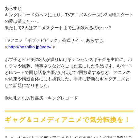
あらすじ
キングレコードのヘマにより、TVアニメ＆シーズン3同時スタート
の夢は潰えた･･･。
果たして2人はアニメスタートまで生き残れるのか･･･?
TVアニメ「ポプテピピック」公式サイト, あらすじ,
<
http://hoshiiro.jp/story/
>
ポプ子とピピ美の2人が繰り広げるナンセンスギャグを主軸に、パ
ロディや風刺、時事ネタなどをごった煮にした作品です。Aパート
とBパートで同じ話を声優だけ代えて2回放送するなど、アニメの
お約束や構造自体ににも挑戦した、非常に斬新なギャグアニメと
して話題になりました。
©大川ぶくぶ/竹書房・キングレコード
ギャグ＆コメディアニメで気分転換を！
以上、ギャグ＆コメディアニメをおすすめランキング順に6作品ご