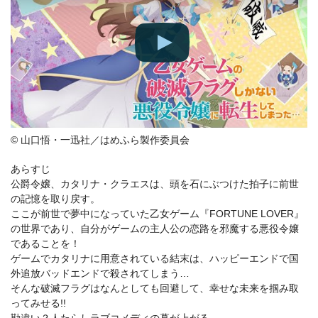
© 山口悟・一迅社／はめふら製作委員会
あらすじ
公爵令嬢、カタリナ・クラエスは、頭を石にぶつけた拍子に前世
の記憶を取り戻す。
ここが前世で夢中になっていた乙女ゲーム『FORTUNE LOVER』
の世界であり、自分がゲームの主人公の恋路を邪魔する悪役令嬢
であることを！
ゲームでカタリナに用意されている結末は、ハッピーエンドで国
外追放バッドエンドで殺されてしまう…
そんな破滅フラグはなんとしても回避して、幸せな未来を掴み取
ってみせる!!
勘違い？人たらしラブコメディの幕が上がる。