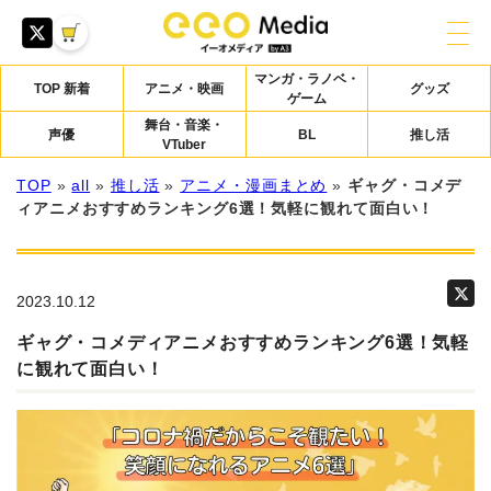
マンガ・ラノベ・
TOP 新着
アニメ・映画
グッズ
ゲーム
舞台・音楽・
声優
BL
推し活
VTuber
TOP
»
all
»
推し活
»
アニメ・漫画まとめ
»
ギャグ・コメデ
ィアニメおすすめランキング6選！気軽に観れて面白い！
2023.10.12
ギャグ・コメディアニメおすすめランキング6選！気軽
に観れて面白い！