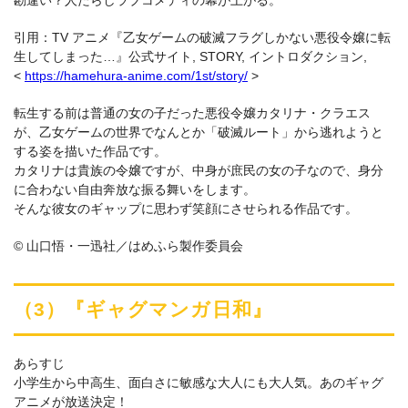
引用：TV アニメ『乙女ゲームの破滅フラグしかない悪役令嬢に転
生してしまった…』公式サイト, STORY, イントロダクション,
<
https://hamehura-anime.com/1st/story/
>
転生する前は普通の女の子だった悪役令嬢カタリナ・クラエス
が、乙女ゲームの世界でなんとか「破滅ルート」から逃れようと
する姿を描いた作品です。
カタリナは貴族の令嬢ですが、中身が庶民の女の子なので、身分
に合わない自由奔放な振る舞いをします。
そんな彼女のギャップに思わず笑顔にさせられる作品です。
© 山口悟・一迅社／はめふら製作委員会
（3）『ギャグマンガ日和』
あらすじ
小学生から中高生、面白さに敏感な大人にも大人気。あのギャグ
アニメが放送決定！