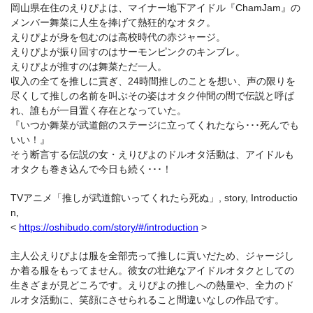
岡山県在住のえりぴよは、マイナー地下アイドル『ChamJam』の
メンバー舞菜に人生を捧げて熱狂的なオタク。
えりぴよが身を包むのは高校時代の赤ジャージ。
えりぴよが振り回すのはサーモンピンクのキンブレ。
えりぴよが推すのは舞菜ただ一人。
収入の全てを推しに貢ぎ、24時間推しのことを想い、声の限りを
尽くして推しの名前を叫ぶその姿はオタク仲間の間で伝説と呼ば
れ、誰もが一目置く存在となっていた。
『いつか舞菜が武道館のステージに立ってくれたなら･･･死んでも
いい！』
そう断言する伝説の女・えりぴよのドルオタ活動は、アイドルも
オタクも巻き込んで今日も続く･･･！
TVアニメ「推しが武道館いってくれたら死ぬ」, story, Introductio
n,
<
https://oshibudo.com/story/#/introduction
>
主人公えりぴよは服を全部売って推しに貢いだため、ジャージし
か着る服をもってません。彼女の壮絶なアイドルオタクとしての
生きざまが見どころです。えりぴよの推しへの熱量や、全力のド
ルオタ活動に、笑顔にさせられること間違いなしの作品です。