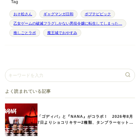
Tag
おそ松さん
ギャグマンガ日和
ポプテピピック
乙女ゲームの破滅フラグしかない悪役令嬢に転生してしまった…
推しごとラボ
魔王城でおやすみ
よく読まれている記事
「ゴディバ」と『NANA』がコラボ！ 2026年8月
7日よりショコリキサー2種類、タンブラーセットな
ど第1弾商品が発売へ