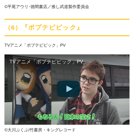
©平尾アウリ･徳間書店／推し武道製作委員会
（6）『ポプテピピック』
TVアニメ「ポプテピピック」PV
TVアニメ「ポプテピピック」PV
©大川ぶくぶ/竹書房・キングレコード