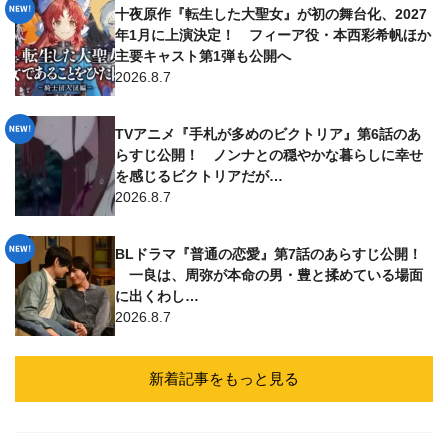
十夜原作『転生した大聖女』が初の舞台化、2027
年1月に上演決定！ フィーア役・本西彩希帆ほか
主要キャスト第1弾も公開へ
2026.8.7
TVアニメ『手札が多めのビクトリア』第6話のあ
らすじ公開！ ノンナとの穏やかな暮らしに幸せ
を感じるビクトリアだが…
2026.8.7
BLドラマ『普通の恋愛』第7話のあらすじ公開！
一良は、周弥が本命の男・豊と揉めている場面
に出くわし…
2026.8.7
新着記事をもっと見る