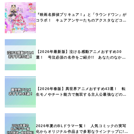
『映画名探偵プリキュア！』と「ラウンドワン」が
コラボ！ キュアアンサーたちのアクスタなどコラ
ボグッズが8月1日から登場
【2026年最新版】泣ける感動アニメおすすめ30
選！ 号泣必須の名作をご紹介!! あなたのなかの
ランキングは？
【2026年春版】異世界アニメおすすめ43選！ 転
生モノやチート能力で無双する主人公最強などの人
気作品、異世界ファンタジーや隠れた名作までご紹
介!!
2026年夏のBLドラマ一覧！ 人気コミックの実写
化からオリジナル作品まで多彩なラインナップに!!