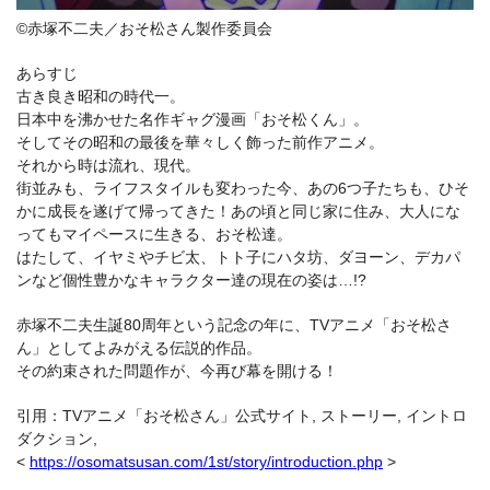
©赤塚不二夫／おそ松さん製作委員会
あらすじ
古き良き昭和の時代一。
日本中を沸かせた名作ギャグ漫画「おそ松くん」。
そしてその昭和の最後を華々しく飾った前作アニメ。
それから時は流れ、現代。
街並みも、ライフスタイルも変わった今、あの6つ子たちも、ひそ
かに成長を遂げて帰ってきた！あの頃と同じ家に住み、大人にな
ってもマイペースに生きる、おそ松達。
はたして、イヤミやチビ太、トト子にハタ坊、ダヨーン、デカパ
ンなど個性豊かなキャラクター達の現在の姿は…!?
赤塚不二夫生誕80周年という記念の年に、TVアニメ「おそ松さ
ん」としてよみがえる伝説的作品。
その約束された問題作が、今再び幕を開ける！
引用：TVアニメ「おそ松さん」公式サイト, ストーリー, イントロ
ダクション,
<
https://osomatsusan.com/1st/story/introduction.php
>