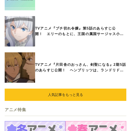
【7月放送・配信開始】
TVアニメ『ブチ切れ令嬢』第5話のあらすじ公
開！ エリーのもとに、王国の属国サージャス小王
国が帝国に宣戦布告したと急報が入る
TVアニメ『片田舎のおっさん、剣聖になる』2期5話
のあらすじ公開！ ヘンブリッツは、ランドリドに
立ち合いを申し入れ…
人気記事をもっと見る
アニメ特集