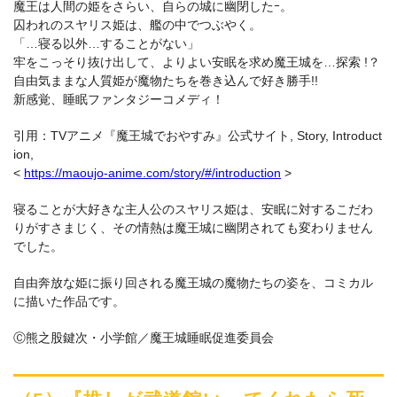
魔王は人間の姫をさらい、自らの城に幽閉したｰ。
囚われのスヤリス姫は、艦の中でつぶやく。
「…寝る以外…することがない」
牢をこっそり抜け出して、よりよい安眠を求め魔王城を…探索 !？
自由気ままな人質姫が魔物たちを巻き込んで好き勝手!!
新感覚、睡眠ファンタジーコメディ！
引用：TVアニメ『魔王城でおやすみ』公式サイト, Story, Introduct
ion,
<
https://maoujo-anime.com/story/#/introduction
>
寝ることが大好きな主人公のスヤリス姫は、安眠に対するこだわ
りがすさまじく、その情熱は魔王城に幽閉されても変わりません
でした。
自由奔放な姫に振り回される魔王城の魔物たちの姿を、コミカル
に描いた作品です。
Ⓒ熊之股鍵次・小学館／魔王城睡眠促進委員会