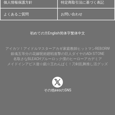
個人情報保護方針
特定商取引法に基づく表記
よくあるご質問
お問い合わせ
初めての方
English
简体字
繁体中文
アイカツ！
アイドルマスター
アカギ
家庭教師ヒットマンREBORN!
銀魂
五等分の花嫁
呪術廻戦
進撃の巨人
ダイヤのA
Dr.STONE
名取さな
BLEACH
ブルーロック
僕のヒーローアカデミア
メイドインアビス
遊☆戯☆王
わんぱく！刀剣乱舞
推し活グッズ
その他eeoのSNS