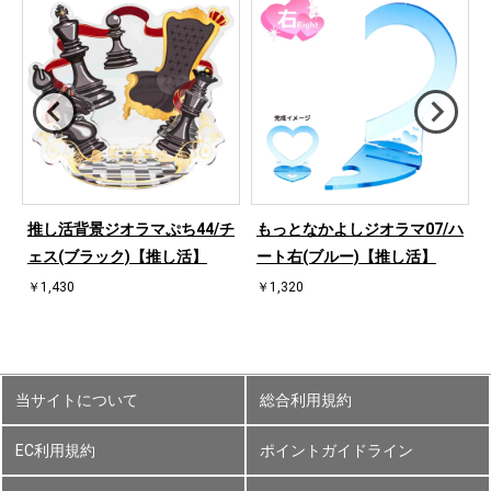
ハ
推し活背景ジオラマぷち44/チ
もっとなかよしジオラマ07/ハ
ェス(ブラック)【推し活】
ート右(ブルー)【推し活】
￥1,430
￥1,320
当サイトについて
総合利用規約
EC利用規約
ポイントガイドライン