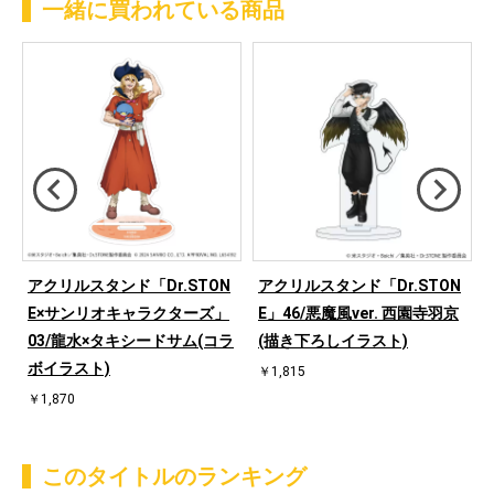
一緒に買われている商品
アクリルスタンド「Dr.STON
アクリルスタンド「Dr.STON
e
E×サンリオキャラクターズ」
E」46/悪魔風ver. 西園寺羽京
03/龍水×タキシードサム(コラ
(描き下ろしイラスト)
ボイラスト)
￥1,815
￥1,870
このタイトルのランキング