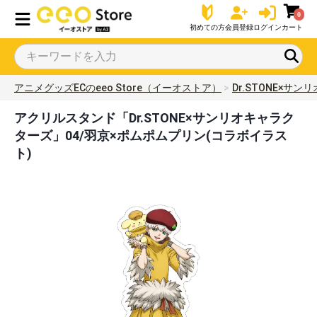
0
初めての方
会員登録
ログイン
カート
アニメグッズECのeeo Store（イーオストア）
Dr.STONE×サ
アクリルスタンド「Dr.STONE×サンリオキャラク
ターズ」04/羽京×ポムポムプリン(コラボイラス
ト)