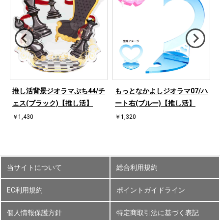
ハ
推し活背景ジオラマぷち44/チ
もっとなかよしジオラマ07/ハ
ェス(ブラック)【推し活】
ート右(ブルー)【推し活】
￥1,430
￥1,320
当サイトについて
総合利用規約
EC利用規約
ポイントガイドライン
個人情報保護方針
特定商取引法に基づく表記