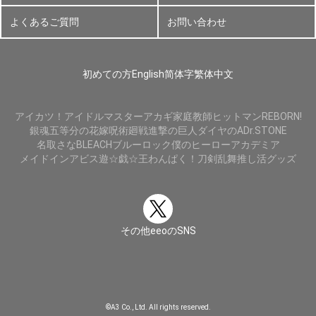
よくあるご質問
お問い合わせ
初めての方
English
简体字
繁体中文
アイカツ！
アイドルマスター
アカギ
家庭教師ヒットマンREBORN!
銀魂
五等分の花嫁
呪術廻戦
進撃の巨人
ダイヤのA
Dr.STONE
名取さな
BLEACH
ブルーロック
僕のヒーローアカデミア
メイドインアビス
遊☆戯☆王
わんぱく！刀剣乱舞
推し活グッズ
その他eeoのSNS
©A3 Co., Ltd. All rights reserved.