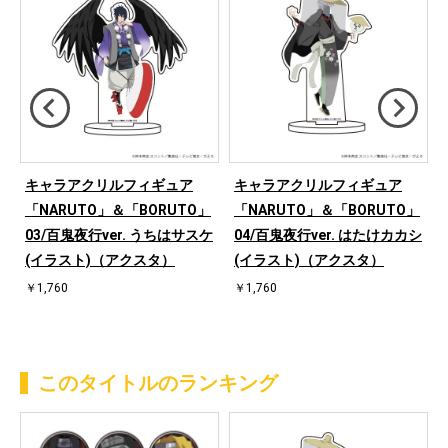
キャラアクリルフィギュア
キャラアクリルフィギュア
「NARUTO」＆「BORUTO」
「NARUTO」＆「BORUTO」
サ
03/百鬼夜行ver. うちはサスケ
04/百鬼夜行ver. はたけカカシ
(イラスト)（アクスタ）
(イラスト)（アクスタ）
￥1,760
￥1,760
このタイトルのランキング