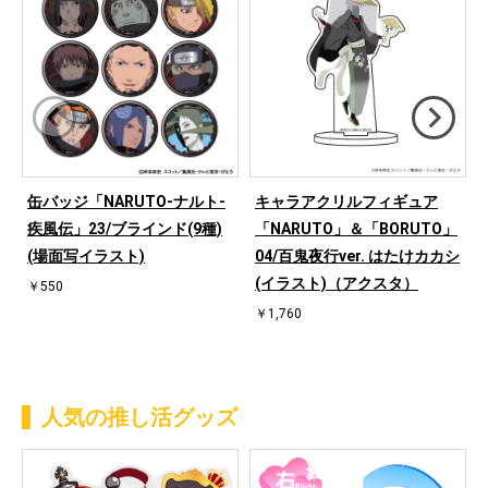
缶バッジ「NARUTO-ナルト-
キャラアクリルフィギュア
疾風伝」23/ブラインド(9種)
「NARUTO」＆「BORUTO」
(場面写イラスト)
04/百鬼夜行ver. はたけカカシ
(イラスト)（アクスタ）
￥550
￥1,760
人気の推し活グッズ