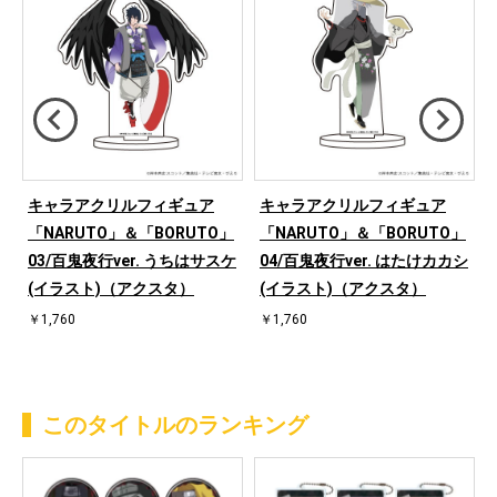
キャラアクリルフィギュア
キャラアクリルフィギュア
」
「NARUTO」＆「BORUTO」
「NARUTO」＆「BORUTO」
03/百鬼夜行ver. うちはサスケ
04/百鬼夜行ver. はたけカカシ
(イラスト)（アクスタ）
(イラスト)（アクスタ）
￥1,760
￥1,760
このタイトルのランキング