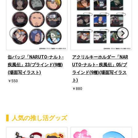
缶バッジ「NARUTO-ナルト-
アクリルキーホルダー「NAR
疾風伝」23/ブラインド(9種)
UTO-ナルト- 疾風伝」05/ブ
(場面写イラスト)
ラインド(9種)(場面写イラス
ト)
￥550
￥880
人気の推し活グッズ