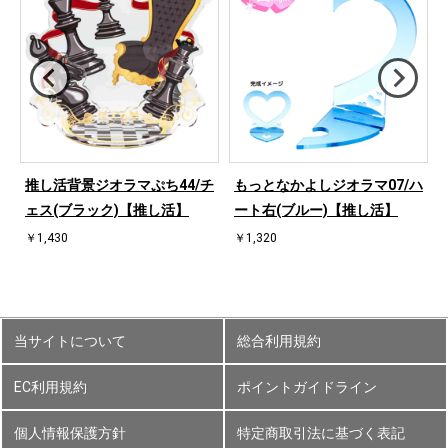
ハ
推し活背景ジオラマぷち44/チ
もっとなかよしジオラマ07/ハ
ェス(ブラック)【推し活】
ート右(ブルー)【推し活】
￥1,430
￥1,320
当サイトについて
総合利用規約
EC利用規約
ポイントガイドライン
個人情報保護方針
特定商取引法に基づく表記