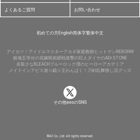
よくあるご質問
お問い合わせ
初めての方
English
简体字
繁体中文
アイカツ！
アイドルマスター
アカギ
家庭教師ヒットマンREBORN!
銀魂
五等分の花嫁
呪術廻戦
進撃の巨人
ダイヤのA
Dr.STONE
名取さな
BLEACH
ブルーロック
僕のヒーローアカデミア
メイドインアビス
遊☆戯☆王
わんぱく！刀剣乱舞
推し活グッズ
その他eeoのSNS
©A3 Co., Ltd. All rights reserved.