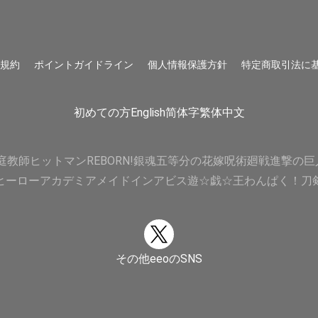
用規約
ポイントガイドライン
個人情報保護方針
特定商取引法に
初めての方
English
简体字
繁体中文
庭教師ヒットマンREBORN!
銀魂
五等分の花嫁
呪術廻戦
進撃の巨
ヒーローアカデミア
メイドインアビス
遊☆戯☆王
わんぱく！刀
その他eeoのSNS