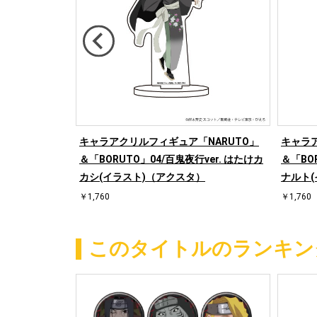
UTO−ナルト
キャラアクリルフィギュア「NARUTO」
キャラア
ルカ(グラフア
＆「BORUTO」04/百鬼夜行ver. はたけカ
＆「BO
カシ(イラスト)（アクスタ）
ナルト
￥1,760
￥1,760
このタイトルのランキン