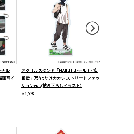
-ナル
アクリルスタンド「NARUTO-ナルト- 疾
ミニアクリルプ
(場面写イ
風伝」75/はたけカカシ ストリートファッ
ト- 疾風伝」0
ションver.(描き下ろしイラスト)
種)(場面写イ
￥1,925
￥3,300