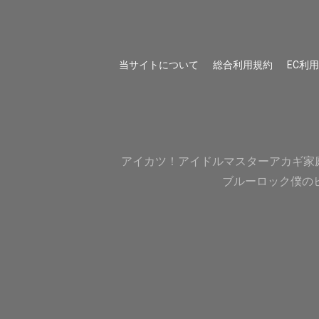
当サイトについて
総合利用規約
EC利
アイカツ！
アイドルマスター
アカギ
家
ブルーロック
僕の