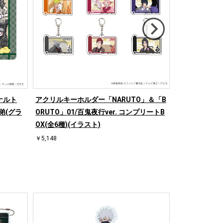
ナルト
アクリルキーホルダー「NARUTO」＆「B
キャラアクリル
弟(グラ
ORUTO」01/百鬼夜行ver. コンプリートB
＆「BORUTO
OX(全6種)(イラスト)
ラ(イラスト)
￥5,148
￥1,760