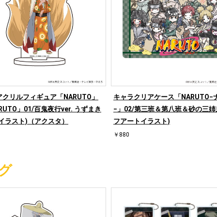
クリルフィギュア「NARUTO」
キャラクリアケース「NARUTO−
RUTO」01/百鬼夜行ver. うずまき
−」02/第三班＆第八班＆砂の三姉
(イラスト)（アクスタ）
フアートイラスト)
￥880
グ