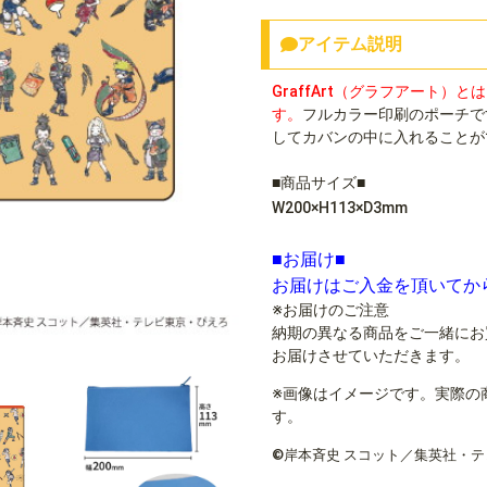
アイテム説明
GraffArt（グラフアート
す。
フルカラー印刷のポーチで
してカバンの中に入れることが
■商品サイズ■
W200×H113×D3mm
■お届け■
お届けはご入金を頂いてか
※お届けのご注意
納期の異なる商品をご一緒にお
お届けさせていただきます。
※画像はイメージです。実際の
す。
©岸本斉史 スコット／集英社・