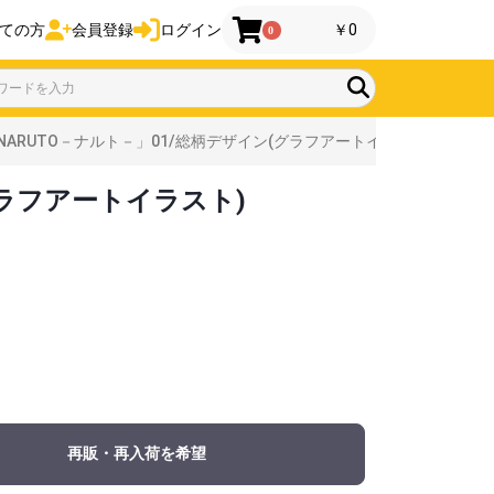
ての方
会員登録
ログイン
￥0
0
ARUTO－ナルト－」01/総柄デザイン(グラフアートイラスト)
グラフアートイラスト)
再販・再入荷を希望