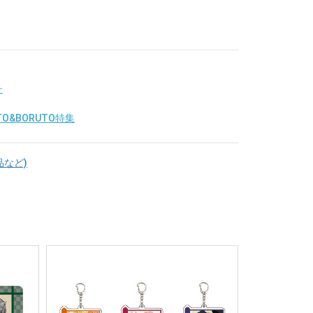
チ
TO&BORUTO特集
品など)