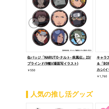
缶バッジ「NARUTO-ナルト- 疾風伝」23/
キャラア
ブラインド(9種)(場面写イラスト)
＆「BO
カシ(イ
￥550
￥1,760
人気の推し活グッズ