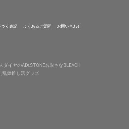
基づく表記
よくあるご質問
お問い合わせ
人
ダイヤのA
Dr.STONE
名取さな
BLEACH
剣乱舞
推し活グッズ