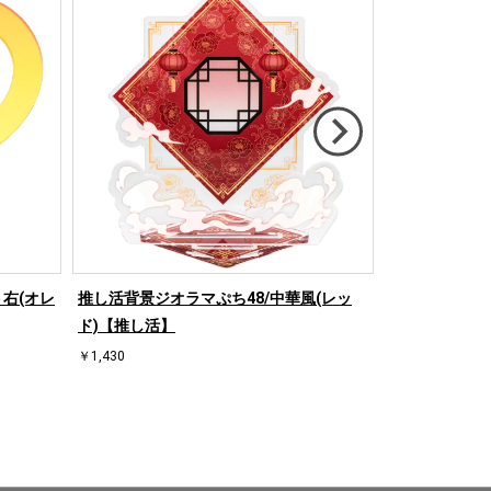
右(オレ
推し活背景ジオラマぷち48/中華風(レッ
推し活背景ジオ
ド)【推し活】
ド)【推し活】
￥1,430
￥1,430