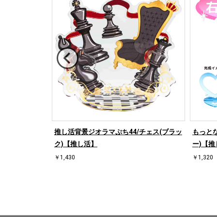
/ハート左(ブル
推し活背景ジオラマぷち44/チェス(ブラッ
もっとな
ク)【推し活】
ー)【推
￥1,430
￥1,320