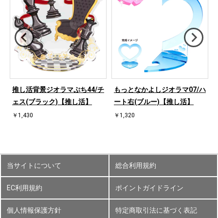
ハ
推し活背景ジオラマぷち44/チ
もっとなかよしジオラマ07/ハ
ェス(ブラック)【推し活】
ート右(ブルー)【推し活】
￥1,430
￥1,320
当サイトについて
総合利用規約
EC利用規約
ポイントガイドライン
個人情報保護方針
特定商取引法に基づく表記