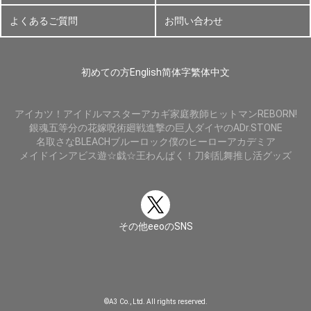
よくあるご質問
お問い合わせ
初めての方
English
简体字
繁体中文
アイカツ！
アイドルマスター
アカギ
家庭教師ヒットマンREBORN!
銀魂
五等分の花嫁
呪術廻戦
進撃の巨人
ダイヤのA
Dr.STONE
名取さな
BLEACH
ブルーロック
僕のヒーローアカデミア
メイドインアビス
遊☆戯☆王
わんぱく！刀剣乱舞
推し活グッズ
その他eeoのSNS
©A3 Co., Ltd. All rights reserved.