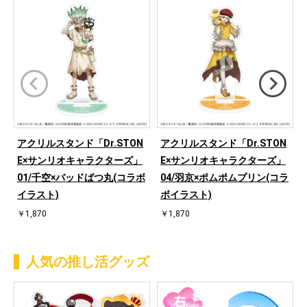
アクリルスタンド「Dr.STON
アクリルスタンド「Dr.STON
E×サンリオキャラクターズ」
E×サンリオキャラクターズ」
01/千空×バッドばつ丸(コラボ
04/羽京×ポムポムプリン(コラ
イラスト)
ボイラスト)
￥1,870
￥1,870
人気の推し活グッズ