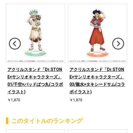
アクリルスタンド「Dr.STON
アクリルスタンド「Dr.STON
E×サンリオキャラクターズ」
E×サンリオキャラクターズ」
ボ
01/千空×バッドばつ丸(コラボ
03/龍水×タキシードサム(コラ
イラスト)
ボイラスト)
￥1,870
￥1,870
このタイトルのランキング