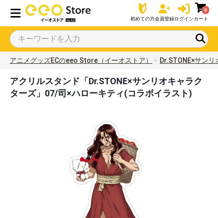
0
初めての方
会員登録
ログイン
カート
アニメグッズECのeeo Store（イーオストア）
Dr.STONE×サ
アクリルスタンド「Dr.STONE×サンリオキャラク
ターズ」07/司×ハローキティ(コラボイラスト)